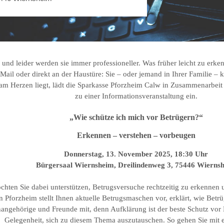
nd leider werden sie immer professioneller. Was früher leicht zu erken
ail oder direkt an der Haustüre: Sie – oder jemand in Ihrer Familie – k
am Herzen liegt, lädt die Sparkasse Pforzheim Calw in Zusammenarbeit 
zu einer Informationsveranstaltung ein.
„Wie schütze ich mich vor Betrügern?“
Erkennen – verstehen – vorbeugen
Donnerstag, 13. November 2025, 18:30 Uhr
Bürgersaal Wiernsheim, Dreilindenweg 3, 75446 Wierns
chten Sie dabei unterstützen, Betrugsversuche rechtzeitig zu erkennen u
on Pforzheim stellt Ihnen aktuelle Betrugsmaschen vor, erklärt, wie B
nangehörige und Freunde mit, denn Aufklärung ist der beste Schutz vor
Gelegenheit, sich zu diesem Thema auszutauschen. So gehen Sie mit