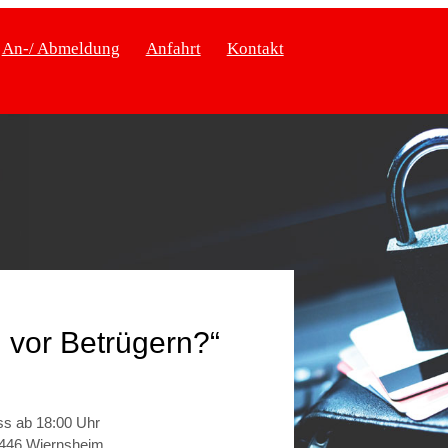
An-/ Abmeldung
Anfahrt
Kontakt
 vor Betrügern?“
ss ab 18:00 Uhr
5446 Wiernsheim